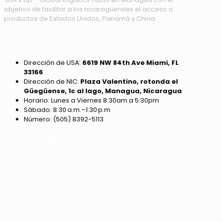
objetivo de facilitar a los nicaragüenses el acceso a
productos de Estados Unidos, Panamá y China.
Contacto
Dirección de USA:
6619 NW 84th Ave Miami, FL
33166
Dirección de NIC:
Plaza Valentino, rotonda el
Güegüense, 1c al lago, Managua, Nicaragua
Horario: Lunes a Viernes 8:30am a 5:30pm
Sábado: 8:30 a.m.–1:30 p.m
Número: (505) 8392-5113
Ubicación