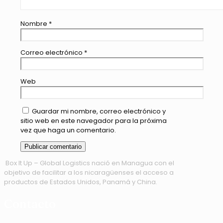
Nombre
*
Correo electrónico
*
Web
Guardar mi nombre, correo electrónico y
sitio web en este navegador para la próxima
vez que haga un comentario.
Box It Up – Global Logistics nació en Managua con el
objetivo de facilitar a los nicaragüenses el acceso a
productos de Estados Unidos, Panamá y China.
Contacto