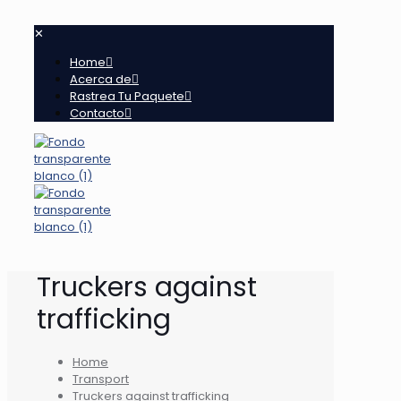
✕
Home
Acerca de
Rastrea Tu Paquete
Contacto
Truckers against
trafficking
Home
Transport
Truckers against trafficking