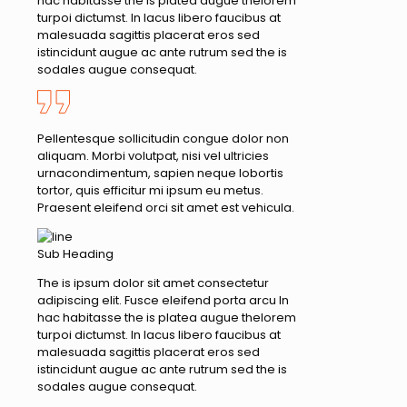
hac habitasse the is platea augue thelorem
turpoi dictumst. In lacus libero faucibus at
malesuada sagittis placerat eros sed
istincidunt augue ac ante rutrum sed the is
sodales augue consequat.
Pellentesque sollicitudin congue dolor non
aliquam. Morbi volutpat, nisi vel ultricies
urnacondimentum, sapien neque lobortis
tortor, quis efficitur mi ipsum eu metus.
Praesent eleifend orci sit amet est vehicula.
Sub Heading
The is ipsum dolor sit amet consectetur
adipiscing elit. Fusce eleifend porta arcu In
hac habitasse the is platea augue thelorem
turpoi dictumst. In lacus libero faucibus at
malesuada sagittis placerat eros sed
istincidunt augue ac ante rutrum sed the is
sodales augue consequat.